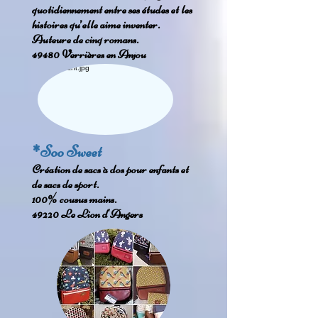
quotidiennement entre ses études et les
histoires qu’elle aime inventer.
Auteure de cinq romans.
49480 Verrières en Anjou
*Soo Sweet
Création de sacs à dos pour enfants et
de sacs de sport.
100% cousus mains.
49220 Le Lion d'Angers