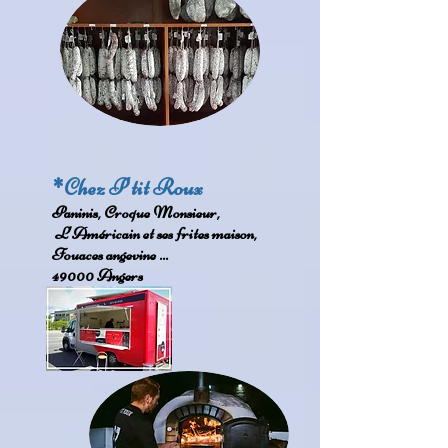
*Chez P'tit Roux
Paninis, Croque Monsieur,
L'Américain et ses frites maison,
Fouaces angevine ...
49000 Angers