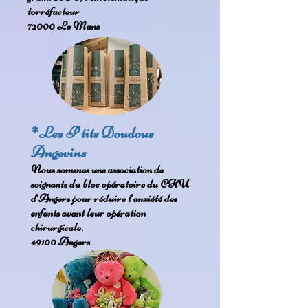
torréfacteur
72000 Le Mans
*Les P'tits Doudous
Angevins
Nous sommes une association de
soignants du bloc opératoire du CHU
d’Angers pour réduire l’anxiété des
enfants avant leur opération
chirurgicale.
49100 Angers