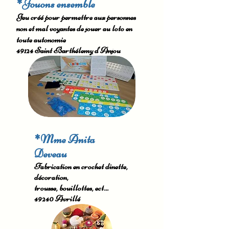
*Jouons ensemble
Jeu créé pour permettre aux personnes
non et mal voyantes de jouer au loto en
toute autonomie
49124 Saint Barthélemy d'Anjou
*Mme Anita
Deveau
Fabrication en crochet dinette,
décoration,
trousse, bouillottes, ect...
49240 Avrillé