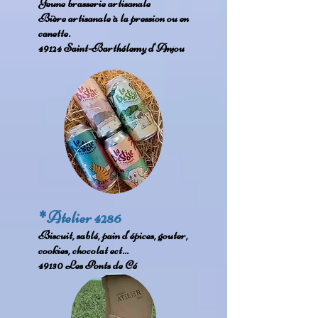
Jeune brasserie artisanale
Bière artisanale à la pression ou en
canette
.
49124 Saint-Barthélemy d'Anjou
*Atelier 4286
Biscuit, sablé, pain d'épices, gouter,
cookies, chocolat ect...
49130 Les Ponts de Cé