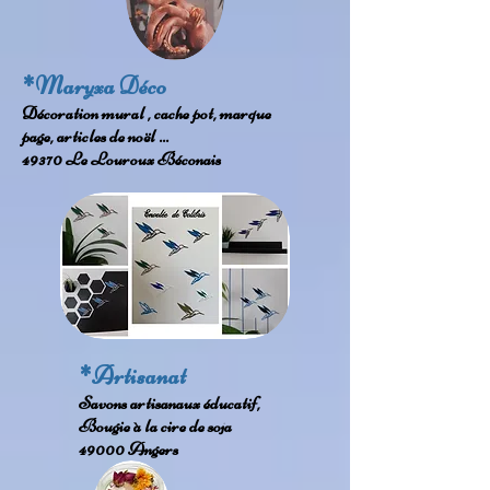
*Maryxa Déco
Décoration mural , cache pot, marque
page,
articles de noël ...
49370 Le Louroux Béconais
*Artisanat
Savons artisanaux éducatif,
Bougie à la cire de soja
49000 Angers