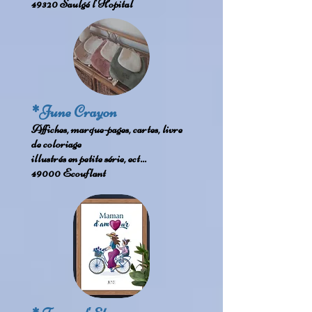
49320 Saulgé l'Hopital
*June Crayon
Affiches, marque-pages, cartes, livre
de coloriage
illustrés en petite série, ect...
49000 Ecouflant