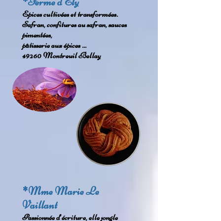
*Ferme d'Ely
Epices cultivées et transformées.
Safran, confitures au safran, sauces
pimentées,
pâtisserie aux épices ...
49260 Montreuil Bellay
*Mme Marie Le
Vaillant
Passionnée d’écriture, elle jongle