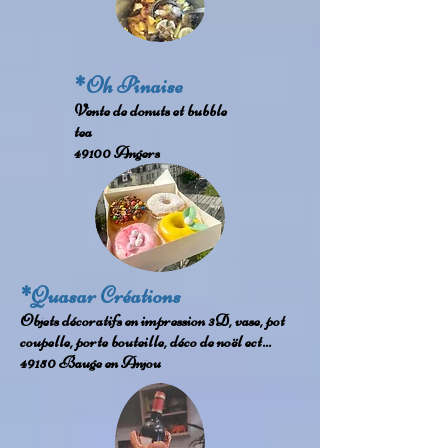
*Oh Pinaise
Vente de donuts et bubble
tea
49100 Angers
*Quasar Créations
Objets décoratifs en impression 3D, vase, pot
coupelle, porte bouteille, déco de noël ect...
49150 Bauge en Anjou