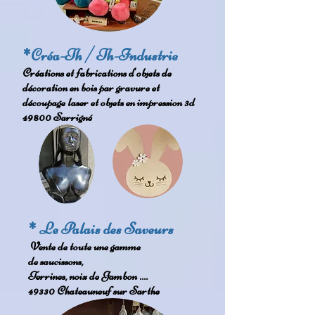
*Créa-Th / Th-Industrie
Créations et fabrications d'objets de
décoration en bois par gravure et
découpage laser et objets en impression 3d
49800 Sarrigné
* Le Palais des Saveurs
Vente de toute une gamme
de saucissons,
Terrines, noix de Jambon ....
49330 Chateauneuf sur Sarthe