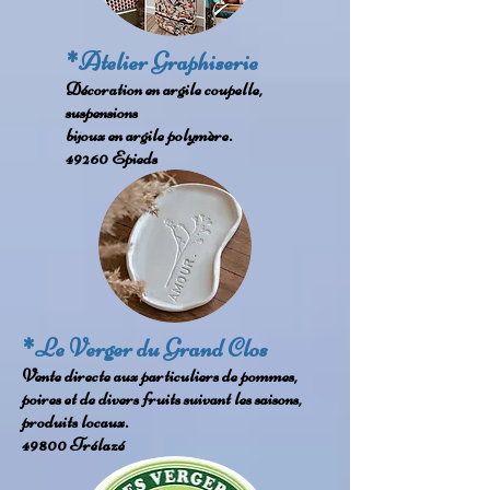
*Atelier Graphiserie
Décoration en argile coupelle,
suspensions
bijoux en argile polymère.
49260 Epieds
*Le Verger du Grand Clos
Vente directe aux particuliers de pommes,
poires et de divers fruits suivant les saisons,
produits locaux.
49800 Trélazé