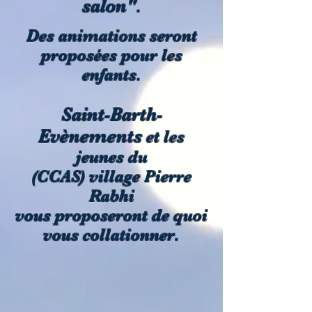
salon"
.
Des animations seront
proposées pour les
enfants.
Saint-Barth-
Evènements
et les
jeunes du
(CCAS) village Pierre
Rabhi
vous proposeront de quoi
vous collationner.